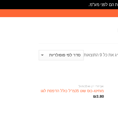
ת הם לפני מע"מ.
את כל 9 התוצאות
אביזרי יין ואלכוהול
הוסף
הוסף
מוחיטו-כוס שוט 35מ"ל כולל הדפסת לוגו
רשימת
לרשימת
₪
3.80
משאלות
המשאלות