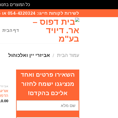
כל המוצרים בחנות
Skip
לשירות לקוחות חייגו: 054-4320324 או 03-9414135
to
content
דף הבית
עמוד הבית
אביזרי יין ואלכוהול
/
השאירו פרטים ואחד
מנציגנו ישמח לחזור
אביזרי 
אוריגמ
אליכם בהקדם!
הדפסת
10.00