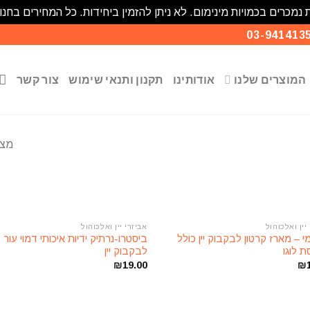
 נמכרים בכמויות מינימום. לא ניתן להזמין ביחידות. כל המחירים בחנו
המוצרים שלנו
אודותינו
תקנון ותנאי שימוש
צור קשר
מציג 
יין ואלכוהול
אביזרי יין ואלכוהול
הוסף
י – מארז קרטון לבקבוק יין כולל
ביסטרו-נרתיק ידיות איכותי דמוי עור
לרשימת
ל
 לוגו
לבקבוק יין
המשאלות
ה
₪
19.00
₪