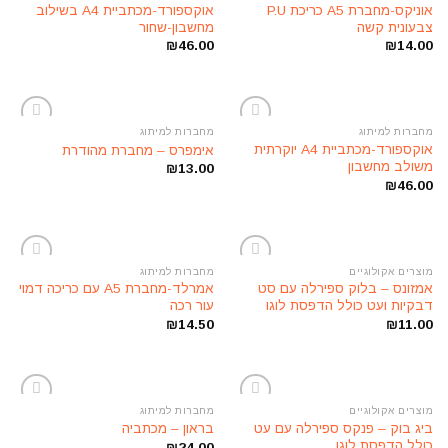
הוסף
הוסף
אוניקס-מחברת A5 כריכת P.U
אוקספורד-מכתביית A4 בשילוב
לרשימת
לרשימת
צבעונית קשה
מחשבון-שחור
המשאלות
המשאלות
₪
46.00
₪
14.00
מחברות למיתוג
מחברות למיתוג
הוסף
הוסף
אוקספורד-מכתביית A4 יוקרתית
אימפרס – מחברת מהודרת
לרשימת
לרשימת
משולב מחשבון
₪
13.00
המשאלות
המשאלות
₪
46.00
מוצרים אקולוגיים
מחברות למיתוג
הוסף
הוסף
אמזונס – בלוק ספירלה עם סט
אמרלד-מחברת A5 עם כריכה דמוי
לרשימת
לרשימת
דבקיות ועט כולל הדפסת לוגו
עור רכה
המשאלות
המשאלות
₪
14.50
₪
11.00
מוצרים אקולוגיים
מחברות למיתוג
הוסף
הוסף
ביג בוק – פנקס ספירלה עם עט
בראון – מכתביה
לרשימת
לרשימת
כולל הדפסת לוגו
₪
24.00
המשאלות
המשאלות