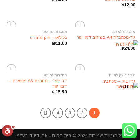
₪
12.00
מחברות למיתוג
מחברות למיתוג
הוסף
הוסף
גיר-מכתביית A4 בשילוב דמוי עור
גלילאו – תיק מהנדס
לרשימת
לרשימת
וגומי
₪
11.00
המשאלות
המשאלות
₪
24.00
מוצרים אקולוגיים
מחברות למיתוג
הוסף
הוסף
דה וינצ'י – מחברת A5 מפוארת –
גרין בוק – מכתביה
לרשימת
לרשימת
דמוי עור
₪
11.00
המשאלות
המשאלות
₪
15.50
4
3
2
1
כל הזכויות שמורות 2026 ©
בית דפוס - אר. דיויד בע"מ