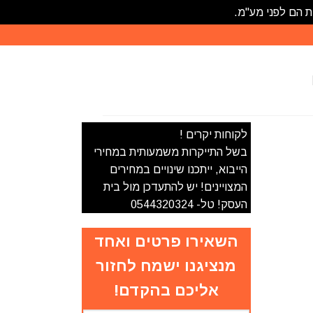
ת הם לפני מע"מ.
לקוחות יקרים !
בשל התייקרות משמעותית במחירי
הייבוא, ייתכנו שינויים במחירים
המצויינים! יש להתעדכן מול בית
העסק! טל- 0544320324
השאירו פרטים ואחד
מנציגנו ישמח לחזור
אליכם בהקדם!