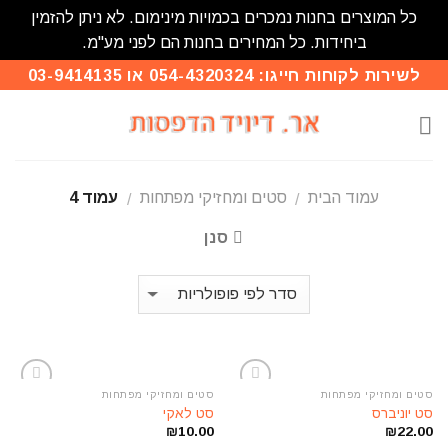
כל המוצרים בחנות נמכרים בכמויות מינימום. לא ניתן להזמין
ביחידות. כל המחירים בחנות הם לפני מע"מ.
Skip
לשירות לקוחות חייגו: 054-4320324 או 03-9414135
to
content
עמוד הבית
סטים ומחזיקי מפתחות
עמוד 4
/
/
סנן
סטים ומחזיקי מפתחות
סטים ומחזיקי מפתחות
הוסף
הוסף
סט יוניברס
סט לאקי
לרשימת
לרשימת
₪
10.00
₪
22.00
המשאלות
המשאלות