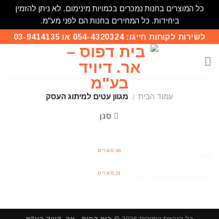
כל המוצרים בחנות נמכרים בכמויות מינימום. לא ניתן להזמין
ביחידות. כל המחירים בחנות הם לפני מע"מ.
Skip
לשירות לקוחות חייגו: 054-4320324 או 03-9414135
to
content
עמוד הבית
מגוון עטים למיתוג העסק
/
סנן
עטי פלסטיק - כדורי
68 מוצרים
עטי פלסטיק/גומי - ג'ל
21 מוצרים
כל הזכויות שמורות 2026 ©
בית דפוס - אר. דיויד בע"מ