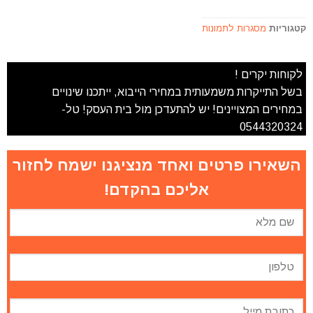
קטגוריות
מסגרות לתמונות
לקוחות יקרים !
בשל התייקרות משמעותית במחירי הייבוא, ייתכנו שינויים
במחירים המצויינים! יש להתעדכן מול בית העסק! טל-
0544320324
השאירו פרטים ואחד מנציגנו ישמח לחזור
אליכם בהקדם!