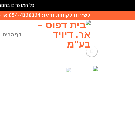
כל המוצרים בחנות
לשירות לקוחות חייגו: 054-4320324 או 03-9414135
דף הבית
הו
לרש
המש