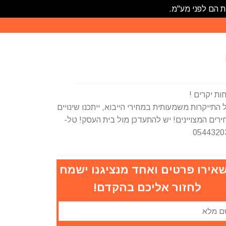
ת הם לפני מע"מ.
ות יקרים !
התייקרות משמעותית במחירי הייבוא, ייתכנו שינויים
רים המצויינים! יש להתעדכן מול בית העסק! טל-
0544320
אירו פרטים ואחד מנציגנו ישמח
לחזור אליכם בהקדם!