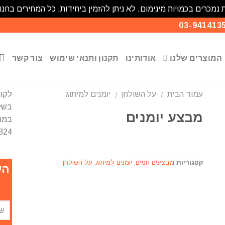
 נמכרים בכמויות מינימום. לא ניתן להזמין ביחידות. כל המחירים בחנו
המוצרים שלנו
אודותינו
תקנון ותנאי שימוש
צור קשר
עמוד הבית
על השולחן
יומנים למיתוג
לקוח
/
/
בשל 
מבצע יומנים
במחי
סף
ימת
324
אלות
קטגוריות
מבצעים חמים
,
יומנים למיתוג
,
על השולחן
הש