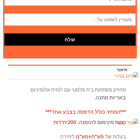
תיאור
מחזיק מפתחות בית פלסטי עם לוחית אלומיניום
באריזת מתנה.
***המחיר כולל הדפסה בצבע אחד***
כמות מינימום להזמנה:
200יחידות
בעלות של
5ש"ח+מע"מ
ליחידה